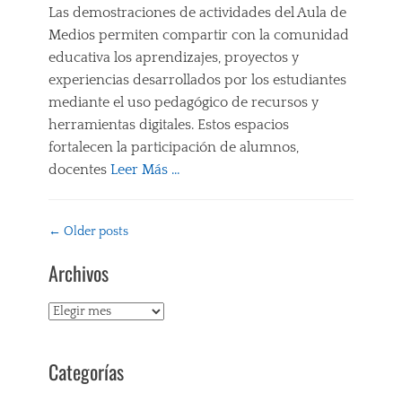
S
E
Las demostraciones de actividades del Aula de
E
a
D
N
Medios permiten compartir con la comunidad
N
p
I
S
S
u
educativa los aprendizajes, proyectos y
G
A
E
l
I
experiencias desarrollados por los estudiantes
M
Ñ
c
T
I
mediante el uso pedagógico de recursos y
A
o
A
E
Tags
N
herramientas digitales. Estos espacios
L
N
Z
A
E
fortalecen la participación de alumnos,
T
A
U
S
O
docentes
Leer Más …
-
L
,
C
A
A
N
R
Categories
P
D
U
Í
E
R
E
Post
E
←
Older posts
T
d
E
M
V
navigation
I
u
N
E
A
Archivos
C
c
D
D
E
O
a
I
I
S
,
c
Z
O
Archivos
C
P
i
A
S
U
R
ó
J
,
E
O
n
E
E
L
Categorías
Y
a
,
D
A
E
D
H
U
M
C