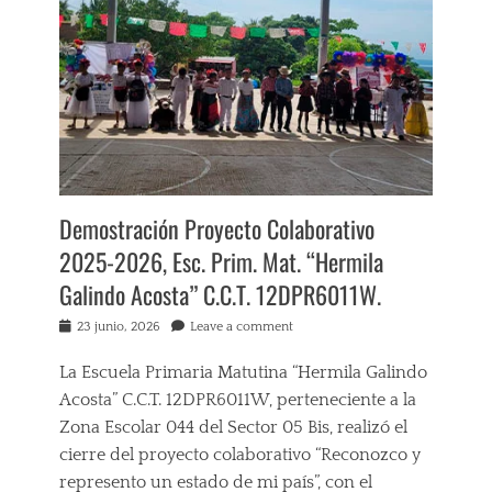
c
D
A
a
I
J
c
O
E
i
S
,
ó
,
H
n
E
A
a
D
B
D
U
I
i
C
L
s
A
I
t
C
Demostración Proyecto Colaborativo
D
a
I
A
2025-2026, Esc. Prim. Mat. “Hermila
n
Ó
D
c
N
Galindo Acosta” C.C.T. 12DPR6011W.
E
i
,
S
a
E
Posted
23 junio, 2026
Leave a comment
D
A
N
on
I
c
S
La Escuela Primaria Matutina “Hermila Galindo
G
a
E
I
Acosta” C.C.T. 12DPR6011W, perteneciente a la
p
Ñ
T
u
Zona Escolar 044 del Sector 05 Bis, realizó el
A
A
l
N
cierre del proyecto colaborativo “Reconozco y
L
c
Z
E
represento un estado de mi país”, con el
o
A