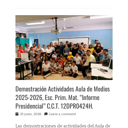
Categories
E
d
u
c
a
c
i
ó
n
a
D
i
s
t
Demostración Actividades Aula de Medios
a
2025-2026, Esc. Prim. Mat. “Informe
n
c
Presidencial” C.C.T. 12DPR0424H.
i
a
Posted
25 junio, 2026
Leave a comment
A
on
c
Las demostraciones de actividades del Aula de
a