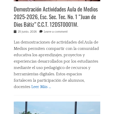
A
t
C
Demostración Actividades Aula de Medios
a
I
2025-2026, Esc. Sec. Tec. No. 1 “Juan de
n
Ó
c
N
Dios Bátiz” C.C.T. 12DST0001M.
i
,
a
E
Posted
25 junio, 2026
Leave a comment
A
N
on
c
S
Las demostraciones de actividades del Aula de
a
E
Medios permiten compartir con la comunidad
p
Ñ
u
educativa los aprendizajes, proyectos y
A
l
N
experiencias desarrollados por los estudiantes
c
Z
mediante el uso pedagógico de recursos y
o
A
Tags
herramientas digitales. Estos espacios
-
A
A
fortalecen la participación de alumnos,
U
P
docentes
Leer Más …
L
R
A
E
Categories
D
N
E
E
D
d
M
I
u
E
Z