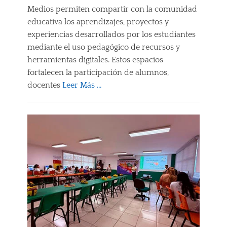
Medios permiten compartir con la comunidad
p
u
educativa los aprendizajes, proyectos y
l
experiencias desarrollados por los estudiantes
c
mediante el uso pedagógico de recursos y
o
Tags
herramientas digitales. Estos espacios
A
fortalecen la participación de alumnos,
U
docentes
Leer Más …
L
A
Categories
D
E
E
d
M
u
E
c
D
a
I
c
O
i
S
ó
,
n
E
a
D
D
U
i
C
s