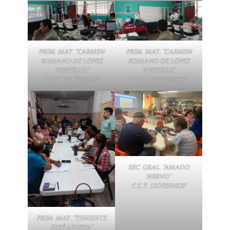
PRIM. MAT. “CARMEN
PRIM. MAT. “CARMEN
ROMANO DE LÓPEZ
ROMANO DE LÓPEZ
PORTILLO”
PORTILLO”
C.C.T. 12DPR0284Y
C.C.T. 12DPR0284Y
SEC. GRAL. “AMADO
NERVO”
C.C.T. 12DES0163F
PRIM. MAT. “TENIENTE
JOSÉ AZUETA”