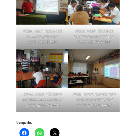
PRIM. MAT. “IGNACIO
PRIM. VESP. “ÚLTIMO
M. ALTAMIRANO”
EMPERADOR AZTECA”
C.C.T. 12EPR0091I
C.C.T. 12DPR0486U
PRIM. VESP. “ÚLTIMO
PRIM. VESP. “GREGORIO
EMPERADOR AZTECA”
TORRES QUINTERO”
C.C.T. 12DPR0486U
C.C.T. 12DPR1334W
Comparte: