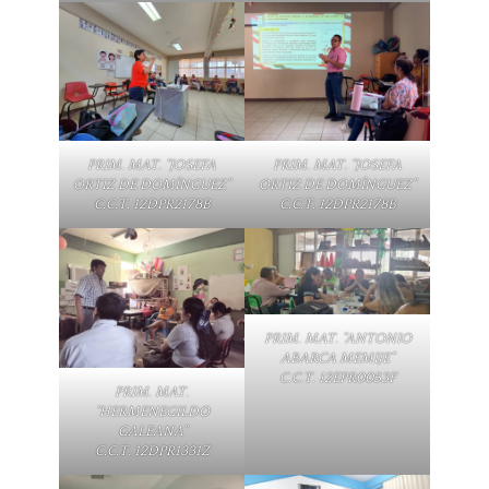
PRIM. MAT. “JOSEFA
PRIM. MAT. “JOSEFA
ORTIZ DE DOMÍNGUEZ”
ORTIZ DE DOMÍNGUEZ”
C.C.T. 12DPR2178B
C.C.T. 12DPR2178B
PRIM. MAT. “ANTONIO
ABARCA MEMIJE”
C.C.T. 12EPR0053F
PRIM. MAT.
“HERMENEGILDO
GALEANA”
C.C.T. 12DPR1331Z