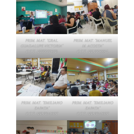
PRIM. MAT. “GRAL.
PRIM. MAT. “MANUEL
GUADALUPE VICTORIA”
M. ACOSTA”
C.C.T. 12EPR7767B
C.C.T. 12DPR5991L
PRIM. MAT. “EMILIANO
PRIM. MAT. “EMILIANO
ZAPATA”
ZAPATA”
C.C.T. 12DPR1460T
C.C.T. 12DPR1460T