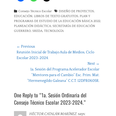
Categories
Tags
Consejo Técnico Escolar
DISEÑO DE PROYECTOS
,
EDUCACIÓN
,
LIBROS DE TEXTO GRATUITOS
,
PLAN Y
PROGRAMAS DE ESTUDIO DE LA EDUCACIÓN BÁSICA 2022
,
PLANEACIÓN DIDÁCTICA
,
SECRETARÍA DE EDUCACIÓN
GUERRERO
,
SREDA
,
TECNOLOGÍA
Navegación
← Previous
Previous
Reunión Inicial de Trabajo Aula de Medios, Ciclo
de
post:
Escolar 2023-2024.
entradas
Next →
Next
1a. Sesión del Programa Acelerador Escolar
post:
“Mentores para el Cambio” Esc. Prim. Mat.
“Hermenegildo Galeana” C.C.T. 12DPR0605R.
One Reply to “1a. Sesión Ordinaria del
Consejo Técnico Escolar 2023-2024.”
HÉCTOR CATALÁN MARÍNEZ.
says: