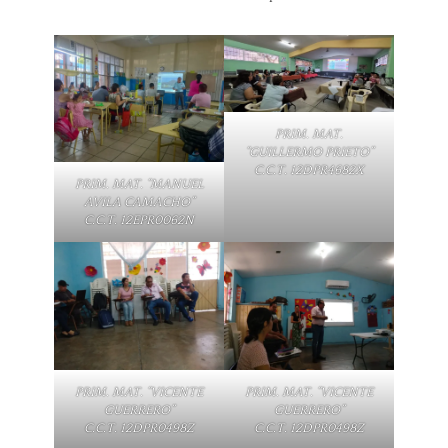
PRIM. MAT.
“GUILLERMO PRIETO”
C.C.T. 12DPR4682X
PRIM. MAT. “MANUEL
AVILA CAMACHO”
C.C.T. 12EPR0062N
PRIM. MAT. “VICENTE
PRIM. MAT. “VICENTE
GUERRERO”
GUERRERO”
C.C.T. 12DPR0498Z
C.C.T. 12DPR0498Z