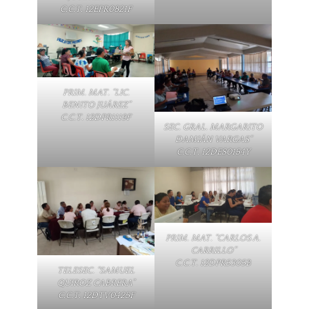
C.C.T. 12EPR0821F
PRIM. MAT. “LIC.
BENITO JUÁREZ”
C.C.T. 12DPR1119F
SEC. GRAL. MARGARITO
DAMIÁN VARGAS”
C.C.T. 12DES0154Y
PRIM. MAT. “CARLOS A.
CARRILLO”
C.C.T. 12DPR5305B
TELESEC. “SAMUEL
QUIROZ CABRERA”
C.C.T. 12DTV0425F