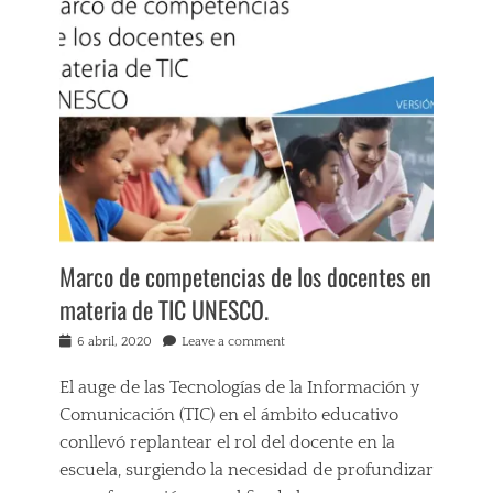
Ó
a
T
S
N
p
A
I
G
a
C
D
U
c
I
A
E
i
Ó
D
R
t
N
H
R
a
,
U
E
c
E
M
R
i
D
A
O
ó
U
N
,
n
C
A
T
Tags
A
,
E
C
C
Marco de competencias de los docentes en
E
C
O
I
D
N
materia de TIC UNESCO.
M
Ó
U
O
P
N
C
L
Posted
6 abril, 2020
Leave a comment
E
,
A
O
on
T
S
C
G
E
El auge de las Tecnologías de la Información y
E
I
Í
N
C
Comunicación (TIC) en el ámbito educativo
Ó
A
C
R
N
conllevó replantear el rol del docente en la
I
E
,
escuela, surgiendo la necesidad de profundizar
A
T
H
S
A