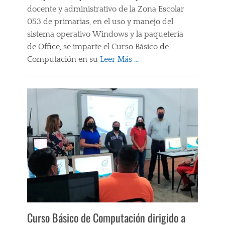
u
docente y administrativo de la Zona Escolar
l
053 de primarias, en el uso y manejo del
c
sistema operativo Windows y la paquetería
o
Tags
de Office, se imparte el Curso Básico de
A
Computación en su
Leer Más …
U
L
Categories
A
C
D
a
E
p
M
a
E
c
D
i
I
t
O
a
S
c
,
i
C
ó
O
n
M
Tags
P
C
Curso Básico de Computación dirigido a
E
O
T