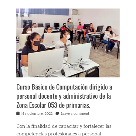
Categories
E
d
u
c
a
c
i
ó
n
a
D
i
s
t
Curso Básico de Computación dirigido a
a
personal docente y administrativo de la
n
c
Zona Escolar 053 de primarias.
i
a
Posted
14 noviembre, 2022
Leave a comment
A
on
c
Con la finalidad de capacitar y fortalecer las
a
competencias profesionales a personal
p