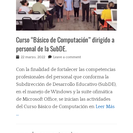
a
,
I
c
D
C
i
E
E
ó
M
,
n
O
S
Tags
S
E
C
T
Curso “Básico de Computación” dirigido a
C
O
R
R
personal de la SubDE.
M
A
E
P
C
T
Posted
22 marzo, 2022
Leave a comment
E
I
A
on
T
Ó
R
E
Con la finalidad de fortalecer las competencias
N
Í
N
F
profesionales del personal que conforma la
A
C
I
D
Subdirección de Desarrollo Educativo (SubDE),
I
N
E
en el manejo de Windows y la suite ofimática
A
A
E
S
L
de Microsoft Office, se inician las actividades
D
,
,
del Curso Básico de Computación en
Leer Más
U
C
D
C
…
O
I
A
M
V
C
Categories
P
E
I
C
U
R