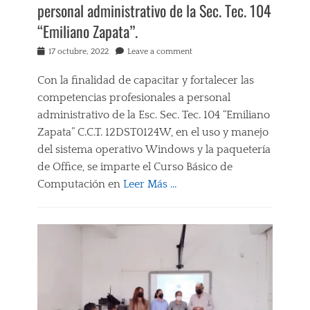
personal administrativo de la Sec. Tec. 104
M
E
P
“Emiliano Zapata”.
N
E
C
T
Posted
17 octubre, 2022
Leave a comment
I
E
on
A
N
Con la finalidad de capacitar y fortalecer las
S
C
,
competencias profesionales a personal
I
C
A
administrativo de la Esc. Sec. Tec. 104 “Emiliano
O
S
Zapata” C.C.T. 12DST0124W, en el uso y manejo
N
,
T
del sistema operativo Windows y la paquetería
E
R
D
de Office, se imparte el Curso Básico de
O
U
Computación en
Leer Más …
L
C
E
A
Categories
M
C
C
O
I
a
C
Ó
p
I
N
a
O
,
c
N
O
i
A
F
t
L
F